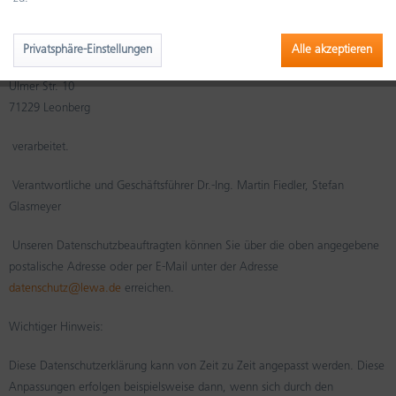
Ihre Daten werden im Namen und Auftrag der
Privatsphäre-Einstellungen
Alle akzeptieren
LEWA GmbH
Ulmer Str. 10
71229 Leonberg
verarbeitet.
Verantwortliche und Geschäftsführer Dr.-Ing. Martin Fiedler, Stefan
Glasmeyer
Unseren Datenschutzbeauftragten können Sie über die oben angegebene
postalische Adresse oder per E-Mail unter der Adresse
datenschutz@lewa.de
erreichen.
Wichtiger Hinweis:
Diese Datenschutzerklärung kann von Zeit zu Zeit angepasst werden. Diese
Anpassungen erfolgen beispielsweise dann, wenn sich durch den